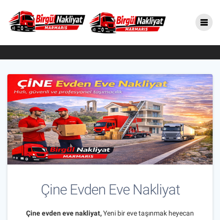
Skip
Çine Evden Eve Nakliyat
to
content
Asansörlü Nakliye Firması
Çine Evden Eve Nakliyat
Çine evden eve nakliyat,
Yeni bir eve taşınmak heyecan