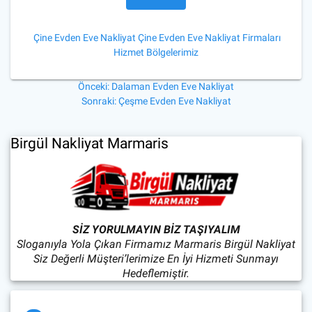
Çine Evden Eve Nakliyat
Çine Evden Eve Nakliyat Firmaları
Hizmet Bölgelerimiz
Yazı
Önceki
Önceki:
Dalaman Evden Eve Nakliyat
yazı:
Sonraki
Sonraki:
Çeşme Evden Eve Nakliyat
gezinmesi
yazı:
Birgül Nakliyat Marmaris
SİZ YORULMAYIN BİZ TAŞIYALIM
Sloganıyla Yola Çıkan Firmamız Marmaris Birgül Nakliyat
Siz Değerli Müşteri’lerimize En İyi Hizmeti Sunmayı
Hedeflemiştir.