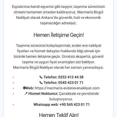
Eşyalarınızı kendi eşyamız gibi taşıyor, taşınma sürecinizin
stresini tamamen ortadan kaldırıyoruz. Marmaris Birgül
Nakliyat olarak Ankara’da güvenilir, hızlı ve ekonomik
taşımacılığın adresiyiz.
Hemen İletişime Geçin!
Taşınma sürecinizi kolaylaştırmak, evden eve nakliyat
fiyatları ve hizmet detayları hakkında bilgi almak için
bizimle hemen iletişime geçin. Ücretsiz ekspertiz, güvenli
taşıma ve uygun fiyat avantajları sizi bekliyor.
Marmaris Birgül Nakliyat olarak her zaman yanınızdayız.
📞 Telefon:
0252 412 44 38
📞 Telefon:
0545 423 01 71
🌐Web:
https://marmaris-evdenevenakliyat.com
📍 Hizmet Noktamız:
Çanakkale ve çevre’sinde
buluşturyoruz.
Whatsapp web:
+90 545 423 01 71
Hemen Teklif Alın!