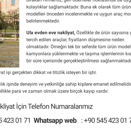
kolaylıklar sağlamaktadır. Buna ek olarak tüm ürü
modelleri önceden incelenmekte ve uygun araç mo
belirlenmektedir.
Ula evden eve nakliyat
,
Özellikle de ürün sayısına 
tercih edilen araçlar, fiyatların düşmesine neden
olmaktadır. Örneğin tek bir seferde tüm ürün modell
kamyonlara yüklenmekte ve taşıma işlemlerinin kı
bir süre içerisinde gerçekleştirilmesi sağlanmaktadı
işi gerçekten dikkat ve titizlik isteyen bir iştir.
ılık işinde deneyim ve yetkinliğe sahip kişilere emanet edilmelidi
llikle para ve zaman olmak üzere birçok kayıp vardır.
liyat İçin Telefon Numaralarımız
5 423 01 71
Whatsapp web
:
+90 545 423 01 