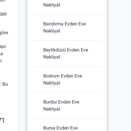
Nakliyat
n
deli
Bandırma Evden Eve
Nakliyat
göre
eri
Beylikdüzü Evden Eve
sa
Nakliyat
r.
Bodrum Evden Eve
Nakliyat
r. Bu
Burdur Evden Eve
Nakliyat
71
Bursa Evden Eve