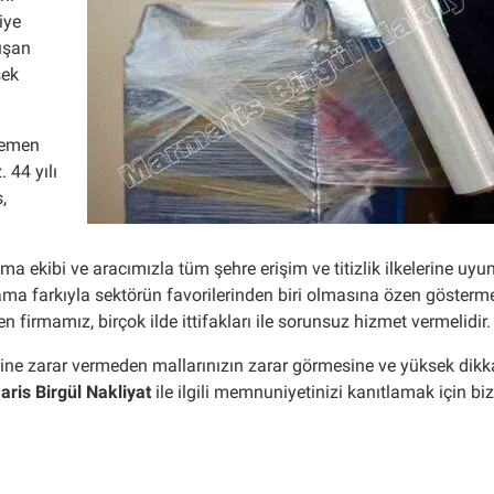
iye
uşan
sek
 hemen
 44 yılı
,
ma ekibi ve aracımızla tüm şehre erişim ve titizlik ilkelerine uy
lama farkıyla sektörün favorilerinden biri olmasına özen gösterm
 firmamız, birçok ilde ittifakları ile sorunsuz hizmet vermelidir.
iğine zarar vermeden mallarınızın zarar görmesine ve yüksek dikk
ris Birgül Nakliyat
ile ilgili memnuniyetinizi kanıtlamak için bi