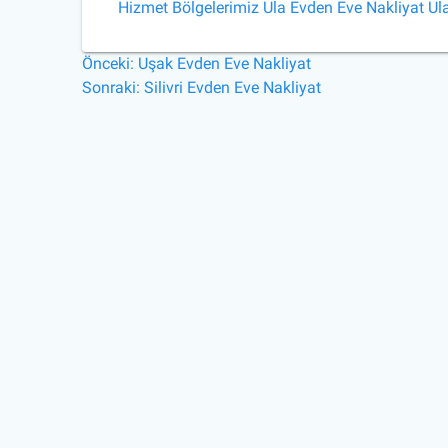
Hizmet Bölgelerimiz
Ula Evden Eve Nakliyat
Ul
Yazı
Önceki
Önceki:
Uşak Evden Eve Nakliyat
yazı:
Sonraki
Sonraki:
Silivri Evden Eve Nakliyat
gezinmesi
yazı: