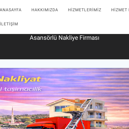
ANASAYFA
HAKKIMIZDA
HIZMETLERIMIZ
HIZMET
la Evden Eve Nakliy
İLETIŞIM
Asansörlü Nakliye Firması