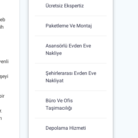
Ücretsiz Ekspertiz
web
Paketleme Ve Montaj
ih
Asansörlü Evden Eve
Nakliye
venli
Şehirlerarası Evden Eve
şeyi
Nakliyat
bir
Büro Ve Ofis
Taşimacılığı
r.
ı
Depolama Hizmeti