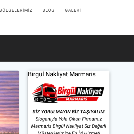
 BÖLGELERIMIZ
BLOG
GALERI
at
Birgül Nakliyat Marmaris
SİZ YORULMAYIN BİZ TAŞIYALIM
Sloganıyla Yola Çıkan Firmamız
Marmaris Birgül Nakliyat Siz Değerli
Müşteri’lerimize En İyi Hizmeti