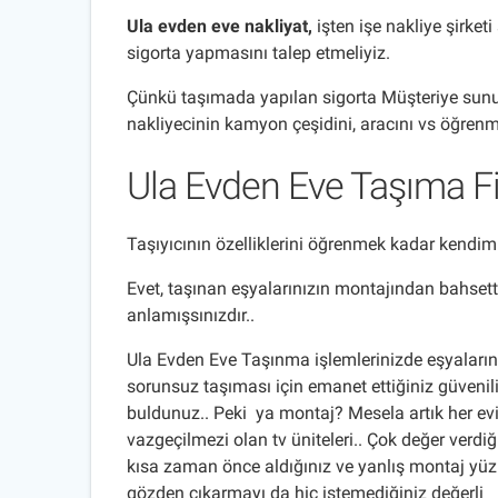
Ula evden eve nakliyat
,
işten işe nakliye şirke
sigorta yapmasını talep etmeliyiz.
Çünkü taşımada yapılan sigorta Müşteriye sunulan
nakliyecinin kamyon çeşidini, aracını vs öğrenm
Ula Evden Eve Taşıma F
Taşıyıcının özelliklerini öğrenmek kadar kendim
Evet, taşınan eşyalarınızın montajından bahsett
anlamışsınızdır..
Ula Evden Eve Taşınma işlemlerinizde eşyaların
sorunsuz taşıması için emanet ettiğiniz güvenilir
buldunuz.. Peki ya montaj? Mesela artık her ev
vazgeçilmezi olan tv üniteleri.. Çok değer verdiğ
kısa zaman önce aldığınız ve yanlış montaj yü
gözden çıkarmayı da hiç istemediğiniz değerli