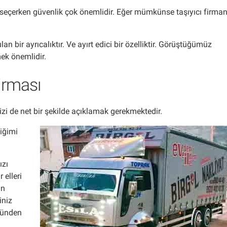
ti seçerken güvenlik çok önemlidir. Eğer mümkünse taşıyıcı firma
 bir ayrıcalıktır. Ve ayırt edici bir özelliktir. Görüştüğümüz
ek önemlidir.
irması
izi de net bir şekilde açıklamak gerekmektedir.
iğimi
ızı
 elleri
in
iniz
zünden