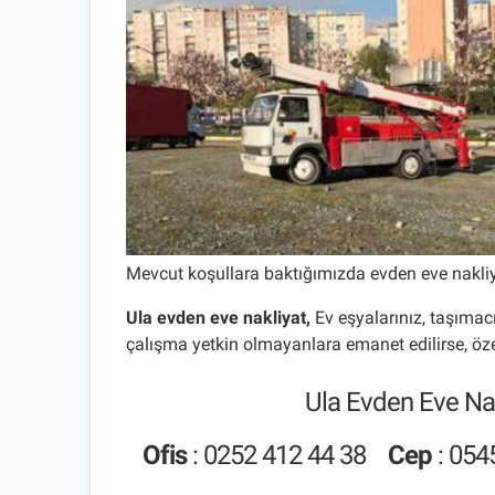
Mevcut koşullara baktığımızda evden eve nakliyat 
Ula evden eve nakliyat
,
Ev eşyalarınız, taşımac
çalışma yetkin olmayanlara emanet edilirse, öze
Ula Evden Eve Nak
Ofis
:
0252 412 44 38
Cep
:
054