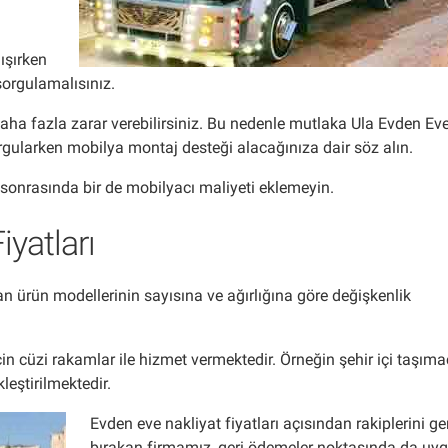
ışırken
sorgulamalısınız.
ha fazla zarar verebilirsiniz. Bu nedenle mutlaka Ula Evden Ev
orgularken mobilya montaj desteği alacağınıza dair söz alın.
sonrasında bir de mobilyacı maliyeti eklemeyin.
iyatları
 ürün modellerinin sayısına ve ağırlığına göre değişkenlik
 cüzi rakamlar ile hizmet vermektedir. Örneğin şehir içi taşımac
kleştirilmektedir.
Evden eve nakliyat fiyatları açısından rakiplerini ge
bırakan firmamız, geri ödemeler noktasında da uy